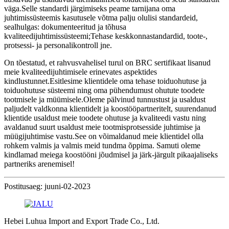
väga.Selle standardi järgimiseks peame tarnijana oma
juhtimissüsteemis kasutusele võtma palju olulisi standardeid,
sealhulgas: dokumenteeritud ja tõhusa
kvaliteedijuhtimissüsteemi;Tehase keskkonnastandardid, toote-,
protsessi- ja personalikontroll jne.
On tõestatud, et rahvusvahelisel turul on BRC sertifikaat lisanud
meie kvaliteedijuhtimisele erinevates aspektides
kindlustunnet.Esitlesime klientidele oma tehase toiduohutuse ja
toiduohutuse süsteemi ning oma pühendumust ohutute toodete
tootmisele ja müümisele.Oleme pälvinud tunnustust ja usaldust
paljudelt valdkonna klientidelt ja koostööpartneritelt, suurendanud
klientide usaldust meie toodete ohutuse ja kvaliteedi vastu ning
avaldanud suurt usaldust meie tootmisprotsesside juhtimise ja
müügijuhtimise vastu.See on võimaldanud meie klientidel olla
rohkem valmis ja valmis meid tundma õppima. Samuti oleme
kindlamad meiega koostööni jõudmisel ja järk-järgult pikaajaliseks
partneriks arenemisel!
Postitusaeg: juuni-02-2023
Hebei Luhua Import and Export Trade Co., Ltd.