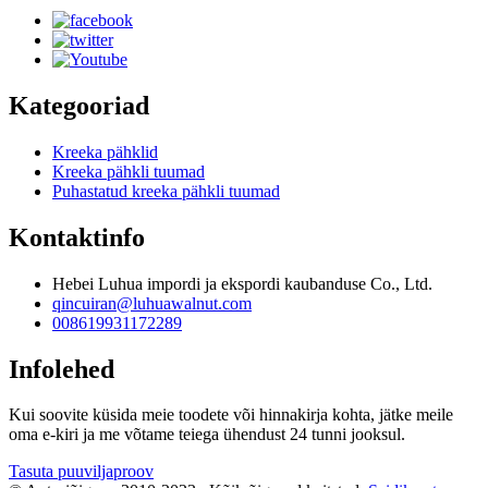
Kategooriad
Kreeka pähklid
Kreeka pähkli tuumad
Puhastatud kreeka pähkli tuumad
Kontaktinfo
Hebei Luhua impordi ja ekspordi kaubanduse Co., Ltd.
qincuiran@luhuawalnut.com
008619931172289
Infolehed
Kui soovite küsida meie toodete või hinnakirja kohta, jätke meile
oma e-kiri ja me võtame teiega ühendust 24 tunni jooksul.
Tasuta puuviljaproov