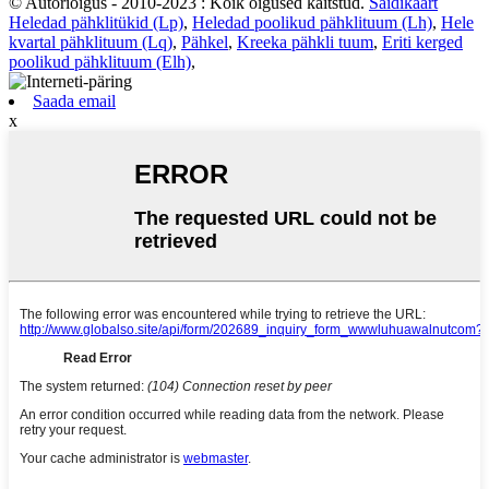
© Autoriõigus - 2010-2023 : Kõik õigused kaitstud.
Saidikaart
Heledad pähklitükid (Lp)
,
Heledad poolikud pähklituum (Lh)
,
Hele
kvartal pähklituum (Lq)
,
Pähkel
,
Kreeka pähkli tuum
,
Eriti kerged
poolikud pähklituum (Elh)
,
Saada email
x