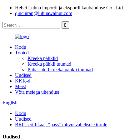
Hebei Luhua impordi ja ekspordi kaubanduse Co., Ltd.
qincuiran@luhuawalnut.com
Kodu
Tooted
Kreeka pähklid
Kreeka pähkli tuumad
Puhastatud kreeka pähkli tuumad
Uudised
KKK-d
Meist
Võta meiega ühendust
English
Kodu
Uudised
BRC sertifikaat, "pass" rahvusvahelisele turule
Uudised