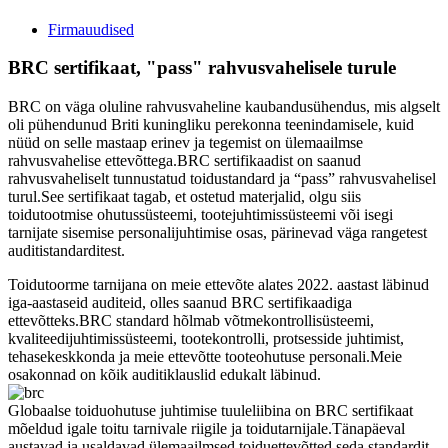
Firmauudised
BRC sertifikaat, "pass" rahvusvahelisele turule
BRC on väga oluline rahvusvaheline kaubandusühendus, mis algselt
oli pühendunud Briti kuningliku perekonna teenindamisele, kuid
nüüd on selle mastaap erinev ja tegemist on ülemaailmse
rahvusvahelise ettevõttega.BRC sertifikaadist on saanud
rahvusvaheliselt tunnustatud toidustandard ja “pass” rahvusvahelisel
turul.See sertifikaat tagab, et ostetud materjalid, olgu siis
toidutootmise ohutussüsteemi, tootejuhtimissüsteemi või isegi
tarnijate sisemise personalijuhtimise osas, pärinevad väga rangetest
auditistandarditest.
Toidutoorme tarnijana on meie ettevõte alates 2022. aastast läbinud
iga-aastaseid auditeid, olles saanud BRC sertifikaadiga
ettevõtteks.BRC standard hõlmab võtmekontrollisüsteemi,
kvaliteedijuhtimissüsteemi, tootekontrolli, protsesside juhtimist,
tehasekeskkonda ja meie ettevõtte tooteohutuse personali.Meie
osakonnad on kõik auditiklauslid edukalt läbinud.
Globaalse toiduohutuse juhtimise tuuleliibina on BRC sertifikaat
mõeldud igale toitu tarnivale riigile ja toidutarnijale.Tänapäeval
austavad ja usaldavad ülemaailmsed toiduettevõtted seda standardit