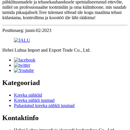
pähklituumadele ja tehasekaubandusele spetsialiseerunud ettevõte,
millel on professionaalne tootmisliin ja oma külmhoone, mis suudab
tarnida pikaajaliselt.Tere tulemast sõbrad üle kogu maailma tehast
külastama, kontrollima ja koostöö üle läbi rääkima!
Postitusaeg: juuni-02-2023
Hebei Luhua Import and Export Trade Co., Ltd.
Kategooriad
Kreeka pähklid
Kreeka pähkli tuumad
Puhastatud kreeka pähkli tuumad
Kontaktinfo