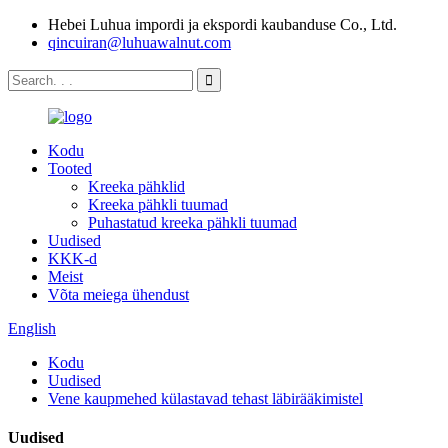
Hebei Luhua impordi ja ekspordi kaubanduse Co., Ltd.
qincuiran@luhuawalnut.com
Kodu
Tooted
Kreeka pähklid
Kreeka pähkli tuumad
Puhastatud kreeka pähkli tuumad
Uudised
KKK-d
Meist
Võta meiega ühendust
English
Kodu
Uudised
Vene kaupmehed külastavad tehast läbirääkimistel
Uudised