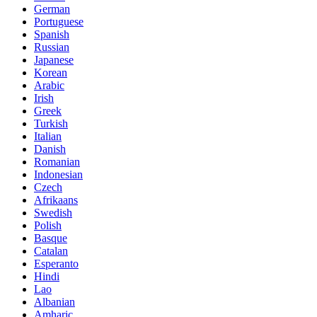
German
Portuguese
Spanish
Russian
Japanese
Korean
Arabic
Irish
Greek
Turkish
Italian
Danish
Romanian
Indonesian
Czech
Afrikaans
Swedish
Polish
Basque
Catalan
Esperanto
Hindi
Lao
Albanian
Amharic