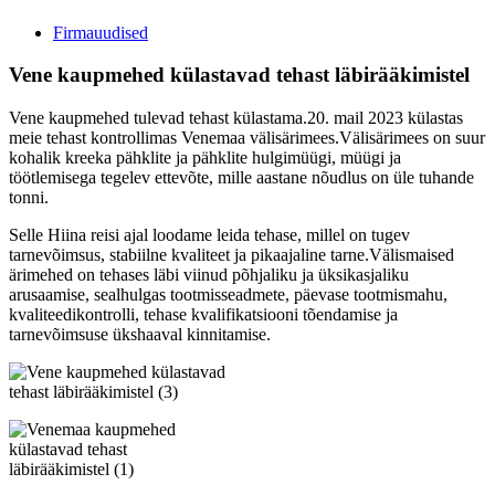
Firmauudised
Vene kaupmehed külastavad tehast läbirääkimistel
Vene kaupmehed tulevad tehast külastama.20. mail 2023 külastas
meie tehast kontrollimas Venemaa välisärimees.Välisärimees on suur
kohalik kreeka pähklite ja pähklite hulgimüügi, müügi ja
töötlemisega tegelev ettevõte, mille aastane nõudlus on üle tuhande
tonni.
Selle Hiina reisi ajal loodame leida tehase, millel on tugev
tarnevõimsus, stabiilne kvaliteet ja pikaajaline tarne.Välismaised
ärimehed on tehases läbi viinud põhjaliku ja üksikasjaliku
arusaamise, sealhulgas tootmisseadmete, päevase tootmismahu,
kvaliteedikontrolli, tehase kvalifikatsiooni tõendamise ja
tarnevõimsuse ükshaaval kinnitamise.