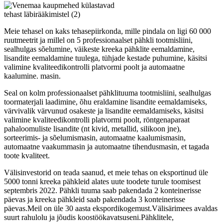
Meie tehasel on kaks tehasepiirkonda, mille pindala on ligi 60 000
ruutmeetrit ja millel on 5 professionaalset pähkli tootmisliini,
sealhulgas sõelumine, väikeste kreeka pähklite eemaldamine,
lisandite eemaldamine tuulega, tühjade kestade puhumine, käsitsi
valimine kvaliteedikontrolli platvormi poolt ja automaatne
kaalumine. masin.
Seal on kolm professionaalset pähklituuma tootmisliini, sealhulgas
toormaterjali laadimine, õhu eraldamine lisandite eemaldamiseks,
värvivalik värvunud osakeste ja lisandite eemaldamiseks, käsitsi
valimine kvaliteedikontrolli platvormi poolt, röntgenaparaat
pahaloomuliste lisandite (nt kivid, metallid, silikoon jne),
sorteerimis- ja sõelumismasin, automaatne kaalumismasin,
automaatne vaakummasin ja automaatne tihendusmasin, et tagada
toote kvaliteet.
Välisinvestorid on teada saanud, et meie tehas on eksportinud üle
5000 tonni kreeka pähkleid alates uute toodete turule toomisest
septembris 2022. Pähkli tuuma saab pakendada 2 konteinerisse
päevas ja kreeka pähkleid saab pakendada 3 konteinerisse
päevas.Meil on üle 30 aasta ekspordikogemust.Välisärimees avaldas
suurt rahulolu ja jõudis koostöökavatsuseni.Pähklitele,