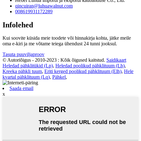
Hebei Luhua impordi ja ekspordi kaubanduse Co., Ltd.
qincuiran@luhuawalnut.com
008619931172289
Infolehed
Kui soovite küsida meie toodete või hinnakirja kohta, jätke meile
oma e-kiri ja me võtame teiega ühendust 24 tunni jooksul.
Tasuta puuviljaproov
© Autoriõigus - 2010-2023 : Kõik õigused kaitstud.
Saidikaart
Heledad pähklitükid (Lp)
,
Heledad poolikud pähklituum (Lh)
,
Kreeka pähkli tuum
,
Eriti kerged poolikud pähklituum (Elh)
,
Hele
kvartal pähklituum (Lq)
,
Pähkel
,
Saada email
x