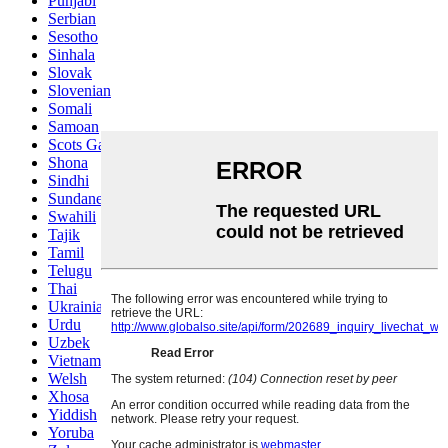
Punjabi
Serbian
Sesotho
Sinhala
Slovak
Slovenian
Somali
Samoan
Scots Gaelic
Shona
Sindhi
Sundanese
Swahili
Tajik
Tamil
Telugu
Thai
Ukrainian
Urdu
Uzbek
Vietnamese
Welsh
Xhosa
Yiddish
Yoruba