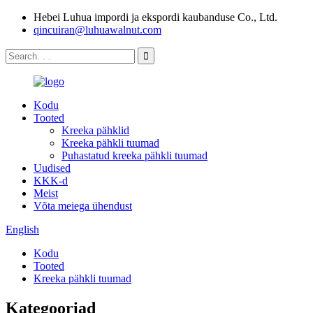
Hebei Luhua impordi ja ekspordi kaubanduse Co., Ltd.
qincuiran@luhuawalnut.com
Kodu
Tooted
Kreeka pähklid
Kreeka pähkli tuumad
Puhastatud kreeka pähkli tuumad
Uudised
KKK-d
Meist
Võta meiega ühendust
English
Kodu
Tooted
Kreeka pähkli tuumad
Kategooriad