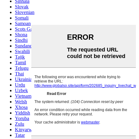
Sinhala
Slovak
Slovenian
Somali
Samoan
Scots Gaelic
Shona
Sindhi
Sundanese
Swahili
Tajik
Tamil
Telugu
Thai
Ukrainian
Urdu
Uzbek
Vietnamese
Welsh
Xhosa
Yiddish
Yoruba
Zulu
Kinyarwanda
Tatar