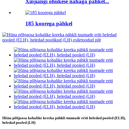
Xinjiangi õhukese nahaga pähkel...
185 koorega pähkel
Hiina põhjaosa kohalike kreeka pähkli tuumade eriti heledad pooled (ELH),
heledad pooled (LH)