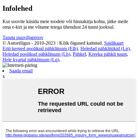
Infolehed
Kui soovite küsida meie toodete või hinnakirja kohta, jätke meile
oma e-kiri ja me võtame teiega ühendust 24 tunni jooksul.
Tasuta puuviljaproov
© Autoriõigus - 2010-2023 : Kõik õigused kaitstud.
Saidikaart
Eriti kerged poolikud pähklituum (Elh)
,
Heledad pähklitükid (Lp)
,
Heledad poolikud pähklituum (Lh)
,
Pähkel
,
Kreeka pähkli tuum
,
Hele kvartal pähklituum (Lq)
,
Saada email
x