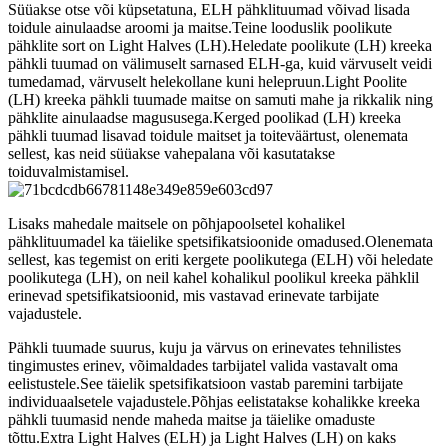
Süüakse otse või küpsetatuna, ELH pähklituumad võivad lisada
toidule ainulaadse aroomi ja maitse.Teine looduslik poolikute
pähklite sort on Light Halves (LH).Heledate poolikute (LH) kreeka
pähkli tuumad on välimuselt sarnased ELH-ga, kuid värvuselt veidi
tumedamad, värvuselt helekollane kuni helepruun.Light Poolite
(LH) kreeka pähkli tuumade maitse on samuti mahe ja rikkalik ning
pähklite ainulaadse magususega.Kerged poolikad (LH) kreeka
pähkli tuumad lisavad toidule maitset ja toiteväärtust, olenemata
sellest, kas neid süüakse vahepalana või kasutatakse
toiduvalmistamisel.
Lisaks mahedale maitsele on põhjapoolsetel kohalikel
pähklituumadel ka täielike spetsifikatsioonide omadused.Olenemata
sellest, kas tegemist on eriti kergete poolikutega (ELH) või heledate
poolikutega (LH), on neil kahel kohalikul poolikul kreeka pähklil
erinevad spetsifikatsioonid, mis vastavad erinevate tarbijate
vajadustele.
Pähkli tuumade suurus, kuju ja värvus on erinevates tehnilistes
tingimustes erinev, võimaldades tarbijatel valida vastavalt oma
eelistustele.See täielik spetsifikatsioon vastab paremini tarbijate
individuaalsetele vajadustele.Põhjas eelistatakse kohalikke kreeka
pähkli tuumasid nende maheda maitse ja täielike omaduste
tõttu.Extra Light Halves (ELH) ja Light Halves (LH) on kaks