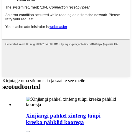
Kirjutage oma sõnum siia ja saatke see meile
seotud
tooted
Xinjiangi pähkel xinfeng tüüpi
kreeka pähklid koorega