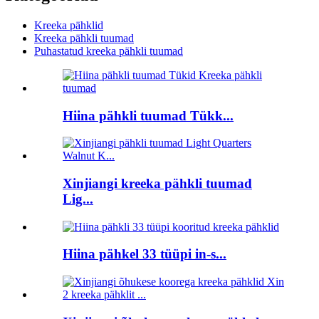
Kreeka pähklid
Kreeka pähkli tuumad
Puhastatud kreeka pähkli tuumad
Hiina pähkli tuumad Tükk...
Xinjiangi kreeka pähkli tuumad
Lig...
Hiina pähkel 33 tüüpi in-s...