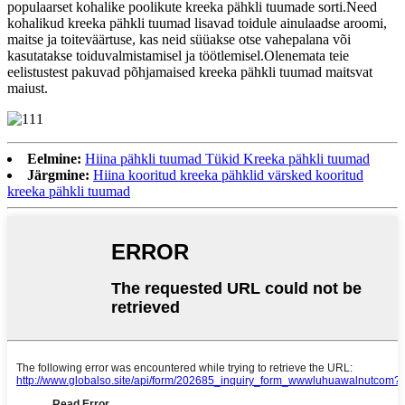
populaarset kohalike poolikute kreeka pähkli tuumade sorti.Need
kohalikud kreeka pähkli tuumad lisavad toidule ainulaadse aroomi,
maitse ja toiteväärtuse, kas neid süüakse otse vahepalana või
kasutatakse toiduvalmistamisel ja töötlemisel.Olenemata teie
eelistustest pakuvad põhjamaised kreeka pähkli tuumad maitsvat
maiust.
Eelmine:
Hiina pähkli tuumad Tükid Kreeka pähkli tuumad
Järgmine:
Hiina kooritud kreeka pähklid värsked kooritud
kreeka pähkli tuumad