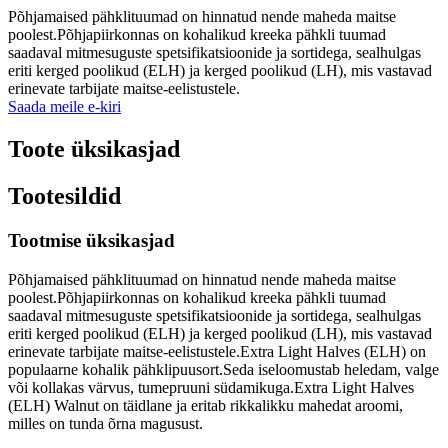
Põhjamaised pähklituumad on hinnatud nende maheda maitse
poolest.Põhjapiirkonnas on kohalikud kreeka pähkli tuumad
saadaval mitmesuguste spetsifikatsioonide ja sortidega, sealhulgas
eriti kerged poolikud (ELH) ja kerged poolikud (LH), mis vastavad
erinevate tarbijate maitse-eelistustele.
Saada meile e-kiri
Toote üksikasjad
Tootesildid
Tootmise üksikasjad
Põhjamaised pähklituumad on hinnatud nende maheda maitse
poolest.Põhjapiirkonnas on kohalikud kreeka pähkli tuumad
saadaval mitmesuguste spetsifikatsioonide ja sortidega, sealhulgas
eriti kerged poolikud (ELH) ja kerged poolikud (LH), mis vastavad
erinevate tarbijate maitse-eelistustele.Extra Light Halves (ELH) on
populaarne kohalik pähklipuusort.Seda iseloomustab heledam, valge
või kollakas värvus, tumepruuni südamikuga.Extra Light Halves
(ELH) Walnut on täidlane ja eritab rikkalikku mahedat aroomi,
milles on tunda õrna magusust.