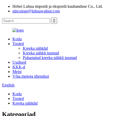
Hebei Luhua impordi ja ekspordi kaubanduse Co., Ltd.
qincuiran@luhuawalnut.com
Kodu
Tooted
Kreeka pähklid
Kreeka pähkli tuumad
Puhastatud kreeka pähkli tuumad
Uudised
KKK-d
Meist
Võta meiega ühendust
English
Kodu
Tooted
Kreeka pähklid
Kategooriad