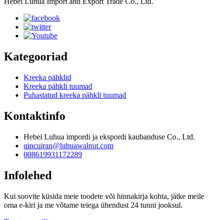
Hebei Luhua Import and Export Trade Co., Ltd.
Kategooriad
Kreeka pähklid
Kreeka pähkli tuumad
Puhastatud kreeka pähkli tuumad
Kontaktinfo
Hebei Luhua impordi ja ekspordi kaubanduse Co., Ltd.
qincuiran@luhuawalnut.com
008619931172289
Infolehed
Kui soovite küsida meie toodete või hinnakirja kohta, jätke meile
oma e-kiri ja me võtame teiega ühendust 24 tunni jooksul.