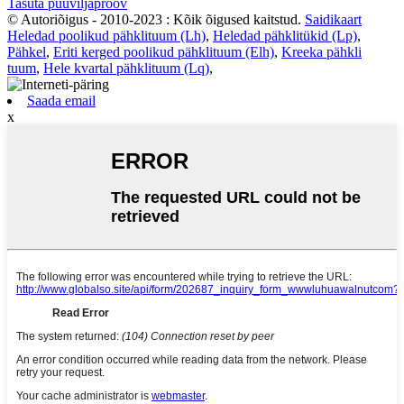
Tasuta puuviljaproov
© Autoriõigus - 2010-2023 : Kõik õigused kaitstud.
Saidikaart
Heledad poolikud pähklituum (Lh)
,
Heledad pähklitükid (Lp)
,
Pähkel
,
Eriti kerged poolikud pähklituum (Elh)
,
Kreeka pähkli
tuum
,
Hele kvartal pähklituum (Lq)
,
Saada email
x