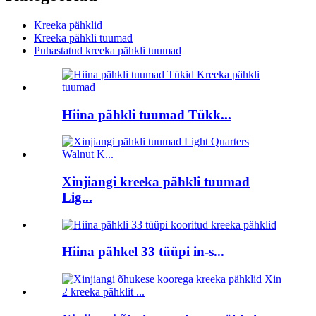
Kreeka pähklid
Kreeka pähkli tuumad
Puhastatud kreeka pähkli tuumad
Hiina pähkli tuumad Tükk...
Xinjiangi kreeka pähkli tuumad
Lig...
Hiina pähkel 33 tüüpi in-s...