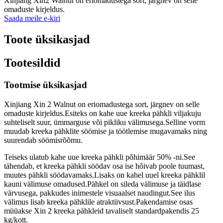
Xinjiang Xin2 Walnut on eriomadustega sort, järgnev on selle
omaduste kirjeldus.
Saada meile e-kiri
Toote üksikasjad
Tootesildid
Tootmise üksikasjad
Xinjiang Xin 2 Walnut on eriomadustega sort, järgnev on selle
omaduste kirjeldus.Esiteks on kahe uue kreeka pähkli viljakuju
suhteliselt suur, ümmarguse või pikliku välimusega.Selline vorm
muudab kreeka pähklite söömise ja töötlemise mugavamaks ning
suurendab söömisrõõmu.
Teiseks ulatub kahe uue kreeka pähkli põhimäär 50% -ni.See
tähendab, et kreeka pähkli söödav osa ise hõivab poole tuumast,
muutes pähkli söödavamaks.Lisaks on kahel uuel kreeka pähklil
kauni välimuse omadused.Pähkel on sileda välimuse ja täidlase
värvusega, pakkudes inimestele visuaalset naudingut.See ilus
välimus lisab kreeka pähklile atraktiivsust.Pakendamise osas
müüakse Xin 2 kreeka pähkleid tavaliselt standardpakendis 25
kg/kott.