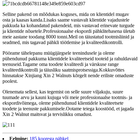
Selline pakend on mõõdukas koguses, mida on klientidel mugav
osta ja kaasas kanda.Lisaks saame vastavalt klientide vajadustele
pakkuda ka kohandatud pakendeid, mis vastavad erinevate turgude
ja klientide nõuetele.Professionaalse ekspordi pähklitehasena ületab
meie aastane toodang 8000 tonni.Meil on täiustatud tootmisliinid ja
seadmed, mis tagavad pähkli töötlemise ja kvaliteedikontrolli.
Pöörame tähelepanu müügijärgsele teenindusele ja oleme
pühendunud pakkuma klientidele kvaliteetseid tooteid ja rahuldavaid
teenuseid.Tagame oma toodete kvaliteedi ja värskuse range
kvaliteedikontrolli ja täiusliku saatmisprotsessiga.Kokkuvõttes
hinnatakse Xinjiang Xin 2 Walnuts kõrgelt nende eriliste omaduste
poolest.
Olenemata sellest, kas tegemist on selle suure viljakuju, suure
tuumade arvu ja kauni kujuga või meie professionaalse tootmis- ja
ekspordivõimega, oleme pühendunud klientidele kvaliteetsete
toodete ja teenuste pakkumisele.Ootame teiega koostööd, et jagada
Xin 2 Walnut maitsvat ja tervislikku omadust.
Eelmine:
185 koorega pähkel